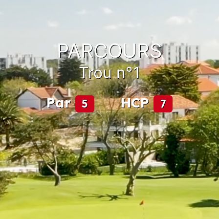
PARCOURS
Trou n°1
Par
HCP
5
7