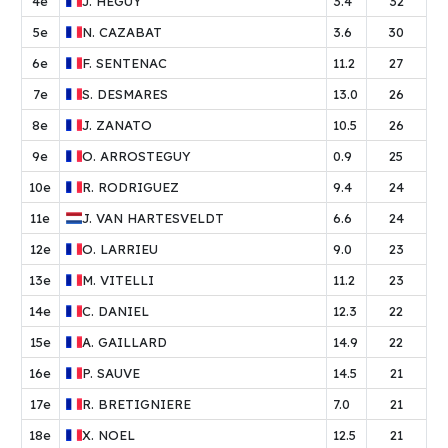
4e
J.
HEGUY
3.4
32
5e
N.
CAZABAT
3.6
30
6e
F.
SENTENAC
11.2
27
7e
S.
DESMARES
13.0
26
8e
J.
ZANATO
10.5
26
9e
O.
ARROSTEGUY
0.9
25
10e
R.
RODRIGUEZ
9.4
24
11e
J.
VAN HARTESVELDT
6.6
24
12e
O.
LARRIEU
9.0
23
13e
M.
VITELLI
11.2
23
14e
C.
DANIEL
12.3
22
15e
A.
GAILLARD
14.9
22
16e
P.
SAUVE
14.5
21
17e
R.
BRETIGNIERE
7.0
21
18e
X.
NOEL
12.5
21