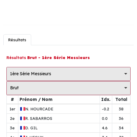
Résultats
Résultats
Brut - 1ère Série Messieurs
1ère Série Messieurs
Brut
#
Prénom / Nom
Idx.
Total
1er
N.
HOURCADE
-0.2
38
2e
R.
SABARROS
0.0
36
3e
D.
GIL
4.6
34