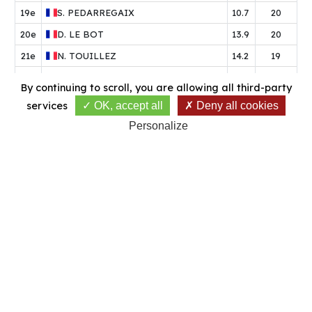
19e
S.
PEDARREGAIX
10.7
20
20e
D.
LE BOT
13.9
20
21e
N.
TOUILLEZ
14.2
19
22e
M.
HON
12.4
18
By continuing to scroll,
you are allowing all third-party
23e
P.
SABARROS
12.6
18
services
OK, accept all
Deny all cookies
24e
P.
MILOX
11.3
18
Personalize
25e
L.
COCAGNE
10.1
18
26e
P.
CARRASQUET
13.9
18
27e
J.
SOUBIE
11.0
17
28e
M.
STEFENEL
10.1
15
29e
P.
AURENSAN
11.9
15
30e
P.
GRESY
11.1
15
31e
F.
SOURIGUERE
11.0
12
32e
R.
WEISSEND
13.5
9