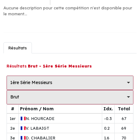
Aucune description pour cette compétition n'est disponible pour
le moment...
Résultats
Résultats
Brut - 1ère Série Messieurs
1ère Série Messieurs
Brut
#
Prénom / Nom
Idx.
Total
1er
N.
HOURCADE
-0.3
67
2e
V.
LABAIGT
0.2
69
3e
D.
CHABALIER
1.6
70