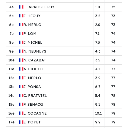
4e
O.
ARROSTEGUY
1.0
72
5e
J.
HEGUY
3.2
73
6e
R.
MERLO
2.0
73
7e
P.
LOM
7.1
74
8e
J.
MICHEL
7.3
74
9e
N.
NEUHUYS
4.3
74
10e
N.
CAZABAT
3.5
74
11e
A.
FIOCCO
4.1
77
12e
E.
MERLO
3.9
77
13e
J.
PONSA
6.7
77
14e
C.
PRATVIEL
5.4
78
15e
F.
SENACQ
9.1
78
16e
L.
COCAGNE
10.1
79
17e
E.
POYET
9.9
79