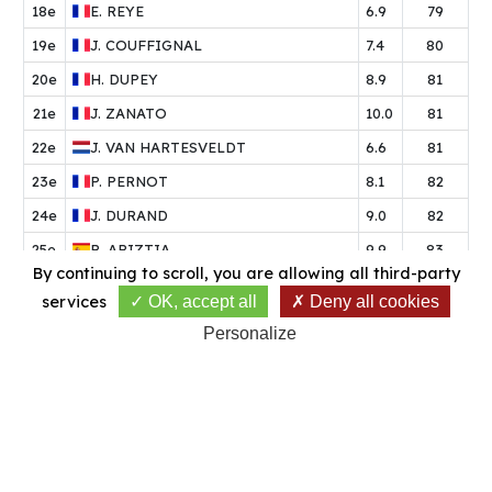
18e
E.
REYE
6.9
79
19e
J.
COUFFIGNAL
7.4
80
20e
H.
DUPEY
8.9
81
21e
J.
ZANATO
10.0
81
22e
J.
VAN HARTESVELDT
6.6
81
23e
P.
PERNOT
8.1
82
24e
J.
DURAND
9.0
82
25e
R.
ARIZTIA
9.9
83
By continuing to scroll,
you are allowing all third-party
26e
R.
RODRIGUEZ
9.4
83
services
OK, accept all
Deny all cookies
27e
P.
GASNE
7.2
84
Personalize
28e
M.
FABRE
7.9
85
29e
T.
KALB
10.2
87
30e
G.
FERNANDEZ
8.0
0
31e
R.
PAREDES CHOTO
7.2
0