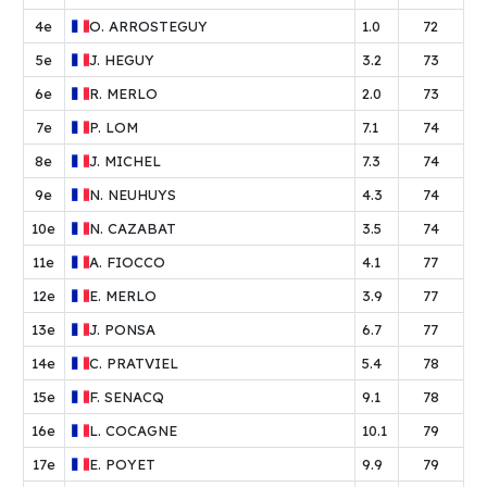
4e
O.
ARROSTEGUY
1.0
72
5e
J.
HEGUY
3.2
73
6e
R.
MERLO
2.0
73
7e
P.
LOM
7.1
74
8e
J.
MICHEL
7.3
74
9e
N.
NEUHUYS
4.3
74
10e
N.
CAZABAT
3.5
74
11e
A.
FIOCCO
4.1
77
12e
E.
MERLO
3.9
77
13e
J.
PONSA
6.7
77
14e
C.
PRATVIEL
5.4
78
15e
F.
SENACQ
9.1
78
16e
L.
COCAGNE
10.1
79
17e
E.
POYET
9.9
79