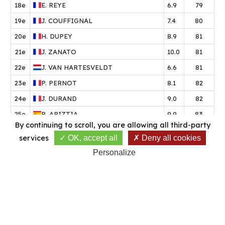
18e
E.
REYE
6.9
79
19e
J.
COUFFIGNAL
7.4
80
20e
H.
DUPEY
8.9
81
21e
J.
ZANATO
10.0
81
22e
J.
VAN HARTESVELDT
6.6
81
23e
P.
PERNOT
8.1
82
24e
J.
DURAND
9.0
82
25e
R.
ARIZTIA
9.9
83
By continuing to scroll,
you are allowing all third-party
26e
R.
RODRIGUEZ
9.4
83
services
OK, accept all
Deny all cookies
27e
P.
GASNE
7.2
84
Personalize
28e
M.
FABRE
7.9
85
29e
T.
KALB
10.2
87
30e
G.
FERNANDEZ
8.0
0
31e
R.
PAREDES CHOTO
7.2
0