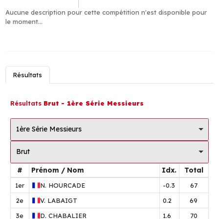
Aucune description pour cette compétition n'est disponible pour
le moment...
Résultats
Résultats
Brut - 1ère Série Messieurs
1ère Série Messieurs
Brut
#
Prénom / Nom
Idx.
Total
1er
N.
HOURCADE
-0.3
67
2e
V.
LABAIGT
0.2
69
3e
D.
CHABALIER
1.6
70