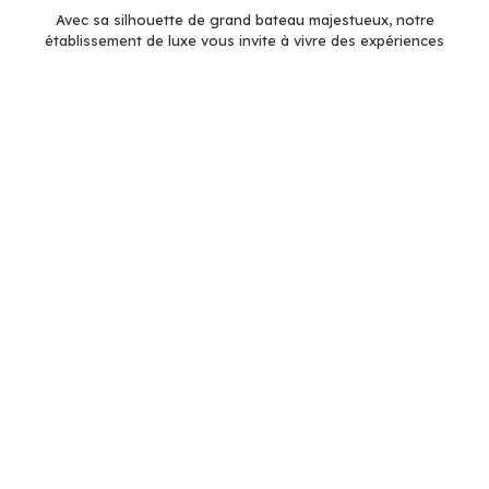
Avec sa silhouette de grand bateau majestueux, notre
établissement de luxe vous invite à vivre des expériences
sensorielles inédites, de la piscine panoramique illuminée en
passant par les délices d’une savoureuse cuisine minceur.
SPONSOR DU TROU N°15
Golf Plus : N°1 dans la vente d'équipement et matériel de
golf !
Découvrez Golf Plus, la référence incontournable pour l'achat de