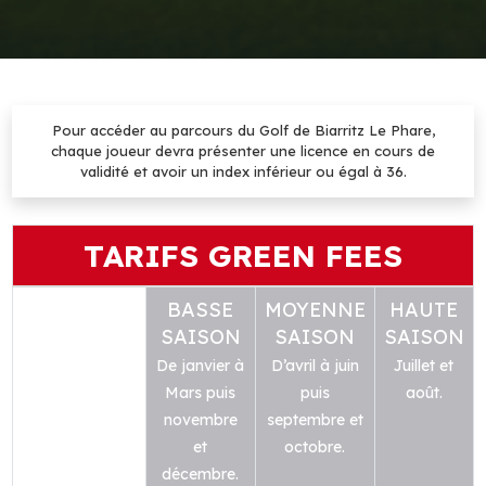
Pour accéder au parcours du Golf de Biarritz Le Phare,
chaque joueur devra présenter une licence en cours de
validité et avoir un index inférieur ou égal à 36.
TARIFS GREEN FEES
BASSE
MOYENNE
HAUTE
SAISON
SAISON
SAISON
De janvier à
D’avril à juin
Juillet et
Mars puis
puis
août.
novembre
septembre et
et
octobre.
décembre.