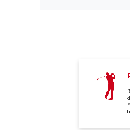
R
d
F
b