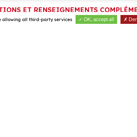
TIONS ET RENSEIGNEMENTS COMPLÉM
 allowing all third-party services
OK, accept all
Deny
LER LE GOLF
ENVOYER U