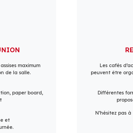
UNION
R
s assises maximum
Les cafés d’a
n de la salle.
peuvent être orga
tion, paper board,
Différentes fo
t
propos
N’hésitez pas à
ée et
urnée.