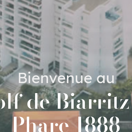
Bienvenue au
lf de Biarritz
Phare 1888