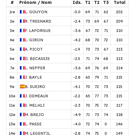
#
Prénom / Nom
Idx.
T1
T2
T3
Total
1re
L.
GOUYON
-5.0
69
71
62
202
2e
R.
TRESNARD
-2.4
73
69
67
209
3e
F.
LAFORGUE
-3.6
67
72
71
210
4e
L.
GIRON
-4.2
68
70
72
210
5e
A.
PICOT
-1.9
73
73
67
213
6e
D.
BECASSIS
-2.5
71
74
68
213
7e
L.
NEPPER
-3.6
69
76
69
214
8e
J.
BAYLE
-2.8
65
79
71
215
9e
B.
SUEIRO
-4.1
70
72
73
215
10e
J.
DEMEAUX
-2.2
65
77
73
215
11e
S.
MELHLI
-2.3
70
75
72
217
12e
M.
BREJO
-4.9
71
73
74
218
13e
L.
PASSE
-4.0
72
74
0
146
14e
M.
LEGENTIL
-2.8
74
75
0
149