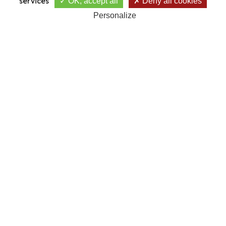
services
OK, accept all
Deny all cookies
29e
C.
BOBO LLORET
-4.3
73
79
0
152
Personalize
30e
N.
PAULERENA
-0.1
77
76
0
153
31e
C.
GRECHI
-1.2
78
76
0
154
32e
V.
HASAN CURILOVIC
-3.4
76
78
0
154
33e
C.
NARDOZI
-0.6
76
78
0
154
34e
M.
HEIL-ZASKURSKI
-2.3
75
79
0
154
35e
A.
HERRAN
-3.3
77
81
0
158
36e
C.
DETROYE
-1.6
80
82
0
162