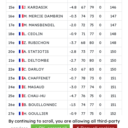
15e
J.
KARDASIK
-4.8
67
79
0
146
16e
M.
MERCIE DAMBRIN
-0.3
74
73
0
147
17e
M.
MANSBENDEL
-2.0
72
75
0
147
18e
L.
CEOLIN
-0.9
71
77
0
148
19e
Z.
RUBICHON
-3.7
68
80
0
148
20e
A.
STATIOTIS
-2.8
73
77
0
150
21e
L.
DELTOMBE
-2.7
70
80
0
150
22e
C.
DARLOY
-3.0
67
83
0
150
23e
A.
CHAFFENET
-0.7
78
73
0
151
24e
E.
MAGAUD
-3.0
77
74
0
151
25e
E.
CHAU-HU
-4.7
76
75
0
151
26e
B.
BOUILLONNEC
-1.5
74
77
0
151
27e
H.
GOULLIER
-0.9
77
75
0
152
By continuing to scroll,
you are allowing all third-party
28e
C.
DANTEN-AZFI
-2.8
75
77
0
152