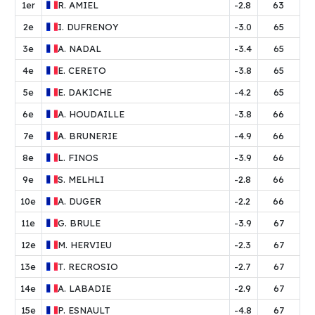
1er
R.
AMIEL
-2.8
63
2e
I.
DUFRENOY
-3.0
65
3e
A.
NADAL
-3.4
65
4e
E.
CERETO
-3.8
65
5e
E.
DAKICHE
-4.2
65
6e
A.
HOUDAILLE
-3.8
66
7e
A.
BRUNERIE
-4.9
66
8e
L.
FINOS
-3.9
66
9e
S.
MELHLI
-2.8
66
10e
A.
DUGER
-2.2
66
11e
G.
BRULE
-3.9
67
12e
M.
HERVIEU
-2.3
67
13e
T.
RECROSIO
-2.7
67
14e
A.
LABADIE
-2.9
67
15e
P.
ESNAULT
-4.8
67