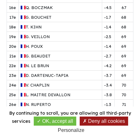
16e
Q.
BOCZMAK
-4.5
67
17e
G.
BOUCHET
-1.7
68
18e
T.
KIHN
-1.4
68
19e
G.
VEILLON
-2.5
69
20e
H.
POUX
-1.4
69
21e
G.
BEAUDET
-2.7
69
22e
N.
LE BRUN
-4.2
69
23e
D.
DARTENUC-TAPIA
-3.7
69
24e
V.
CHAPLIN
-3.4
70
25e
L.
MAITRE DEVALLON
-3.8
70
26e
N.
RUPERTO
-1.3
71
By continuing to scroll,
you are allowing all third-party
27e
R.
TURCAUD
-4.5
71
services
OK, accept all
Deny all cookies
28e
G.
BENIERE
-1.1
71
Personalize
29e
N.
ORSINI
-2.1
71